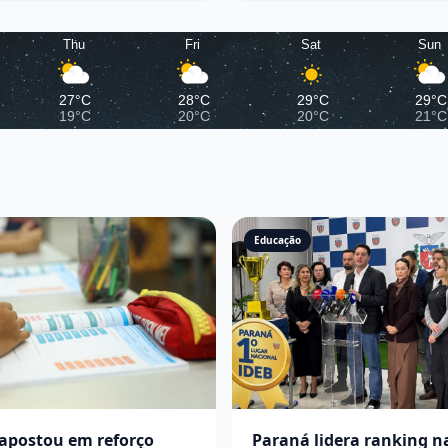
Thu
Fri
Sat
Sun
27°C
28°C
29°C
29°C
19°C
20°C
20°C
21°C
Educação
apostou em reforço
Paraná lidera ranking n