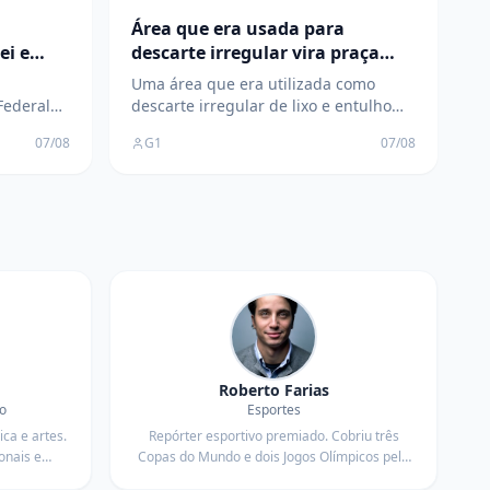
Área que era usada para
ei e
descarte irregular vira praça
gações;
moderna em Montes Claros
Uma área que era utilizada como
Federal
descarte irregular de lixo e entulho
 (6) em
agora faz parte do passado. O
07/08
G1
07/08
i
Município de Montes Claros
 recente
inaugurou, no Conjunto José Carlos de
e
Lima (região sul da cidade), uma nova
 o
praça, denominada Wanir Lima, com
o
playground, bancos, brinquedos para
F), e o
as crianças, academia ao ar
Roberto Farias
o
Esportes
ica e artes.
Repórter esportivo premiado. Cobriu três
onais e
Copas do Mundo e dois Jogos Olímpicos pelo
Brasil.