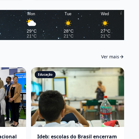
Mon
Tue
Wed
29°C
28°C
27°C
21°C
21°C
21°C
Ver mais
Educação
acional
Ideb: escolas do Brasil encerram