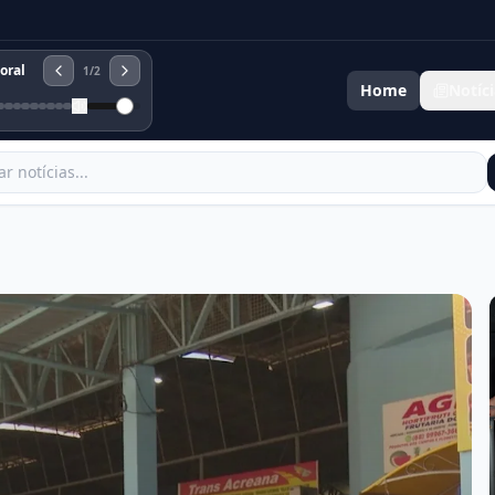
oral
1
/
2
Home
Notíci