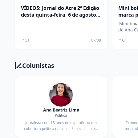
VÍDEOS: Jornal do Acre 2ª Edição
Mini boi
desta quinta-feira, 6 de agosto
marca p
de 2026
Castela
'Mini bo
de Ana Ca
adolesce
G1
07/08
G1
Exposiçõe
Branco, 
Castela ne
apresenta
Colunistas
volta da
desanimo
Ana Beatriz Lima
Política
Jornalista com 15 anos de experiência em
Economi
cobertura política nacional. Especialista em
mercado
análise de conjuntura e eleições.
econôm