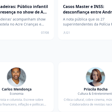
adeiras: Público infantil
Casos Master e INSS:
resença no show de Ana
desconfiança entre Andr
 na Expoacre 2026; VÍDEO
Mendonça marca investi
iadeiras' acompanham show
A nota pública que os 27
entenda
stela no Acre Crianças e
superintendentes da Polícia 
ntes lotaram o Parque de
assinaram nesta quinta-feira
07/08
G1
s Wildy Viana, em Rio
apoio ao diretor-geral, Andre
para o show da cantora Ana
Rodrigues, é o capítulo mais
sta quinta-feira (6). A
de uma série de episódios d
ção da artista iniciou por
desconfiança recíproca entre
s 21h28. Mas a demora não
ministro André Mendonça, d
u os pequenos, que ch
Supremo Tribunal Federal (ST
comando da
Carlos Mendonça
Priscila Rocha
Economia
Cultura & Entreteniment
sta e colunista. Escreve sobre
Crítica cultural, cobre cinema, mús
 financeiro, inflação e políticas
Colaboradora de revistas naci
icas com linguagem acessível.
internacionais.