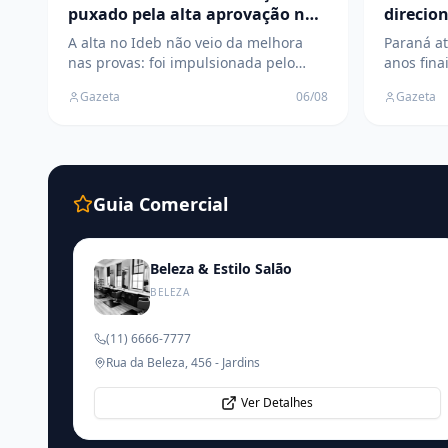
puxado pela alta aprovação nas
direcion
escolas
ranking
A alta no Ideb não veio da melhora
Paraná at
nas provas: foi impulsionada pelo
anos fina
aumento da aprovação, que ficou
programa
Gazeta
06/08
Gazeta
acima de 94% em toda a rede pública.
matemáti
Guia Comercial
Beleza & Estilo Salão
BELEZA
(11) 6666-7777
Rua da Beleza, 456 - Jardins
Ver Detalhes